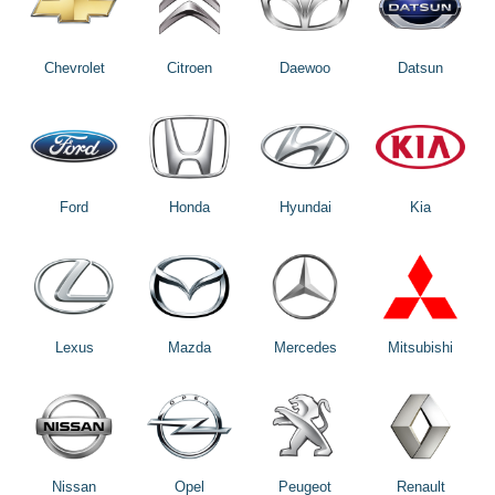
Chevrolet
Citroen
Daewoo
Datsun
Ford
Honda
Hyundai
Kia
Lexus
Mazda
Mercedes
Mitsubishi
Nissan
Opel
Peugeot
Renault