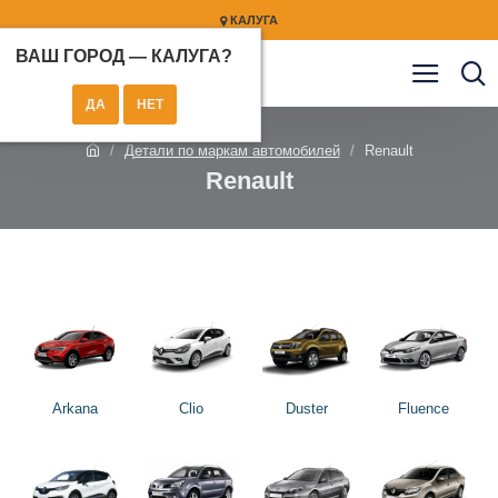
КАЛУГА
ВАШ ГОРОД —
КАЛУГА
?
Детали по маркам автомобилей
Renault
Renault
Arkana
Clio
Duster
Fluence