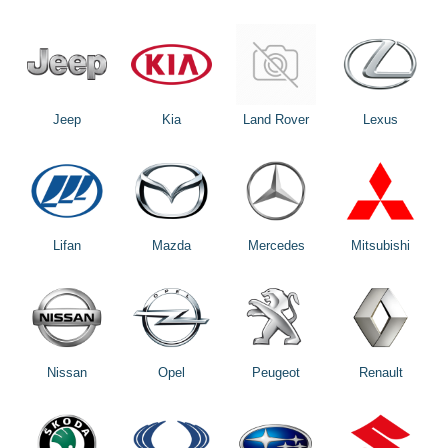
Jeep
Kia
Land Rover
Lexus
Lifan
Mazda
Mercedes
Mitsubishi
Nissan
Opel
Peugeot
Renault