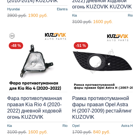
(2010-2014) KUZOVIK
2022) дневной ходовой
огонь KUZOVIK KUZOVIK
Hyundai
Elantra
3900 руб.
1900 руб.
Kia
Rio
3100 руб.
1600 руб.
-48 %
-51 %
Фара противотуманная
Рамка противотуманной
правая Kia Rio 4 (2020-
фары правая Opel Astra
2022) дневной ходовой
H (2007-2009) рестайлинг
огонь KUZOVIK
KUZOVIK
Kia
Rio
Opel
Astra H
3100 руб.
1600 руб.
1700 руб.
840 руб.