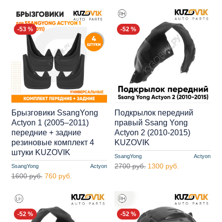
-53 %
-52 %
Брызговики SsangYong
Подкрылок передний
Actyon 1 (2005–2011)
правый Ssang Yong
передние + задние
Actyon 2 (2010-2015)
резиновые комплект 4
KUZOVIK
штуки KUZOVIK
SsangYong
Actyon
2700 руб.
1300 руб.
SsangYong
Actyon
1600 руб.
760 руб.
-52 %
-52 %