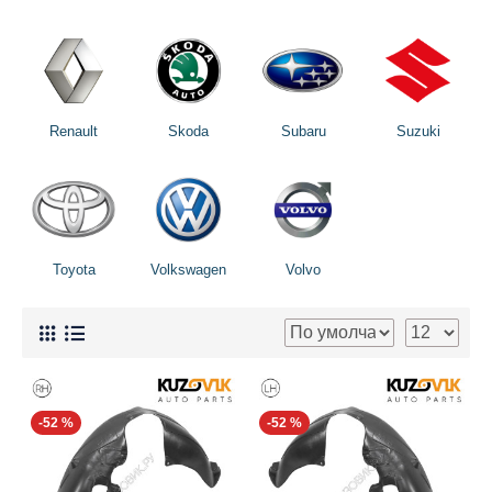
Renault
Skoda
Subaru
Suzuki
Toyota
Volkswagen
Volvo
-52 %
-52 %