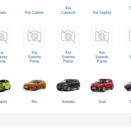
Kia
rato
Kia Carens
Carnival
Kia Sephia
ia
Kia
Kia
Kia
ento
Sorento
Sorento
Sorento
ime
Prime
Prime
Prime
anto
Rio
Sorento
Soul