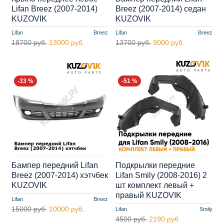
Lifan Breez (2007-2014)
Breez (2007-2014) седан
KUZOVIK
KUZOVIK
Lifan
Breez
Lifan
Breez
18700 руб.
13000 руб.
13700 руб.
9000 руб.
-33 %
-51 %
Бампер передний Lifan
Подкрылки передние
Breez (2007-2014) хэтчбек
Lifan Smily (2008-2016) 2
KUZOVIK
шт комплект левый +
правый KUZOVIK
Lifan
Breez
15000 руб.
10000 руб.
Lifan
Smily
4500 руб.
2190 руб.