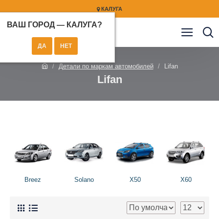
КАЛУГА
ВАШ ГОРОД —
КАЛУГА
?
Детали по маркам автомобилей
Lifan
Lifan
Breez
Solano
X50
X60